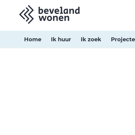
Home
Ik huur
Ik zoek
Project