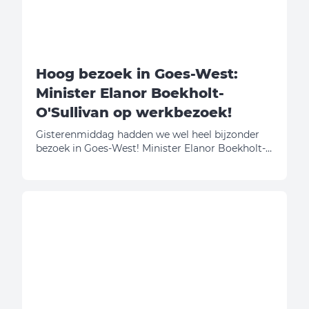
Hoog bezoek in Goes-West:
Minister Elanor Boekholt-
O'Sullivan op werkbezoek!
Gisterenmiddag hadden we wel heel bijzonder
bezoek in Goes-West! Minister Elanor Boekholt-
O'Sullivan (Volkshuisvesting en Ruimtelijke
Ordening) kwam met eigen ogen bekijken hoe
wij onze schouders onder de Zeeuwse
woningbouwopgave zetten. En eerlijk is eerlijk:
daar zijn we best een beetje trots op!