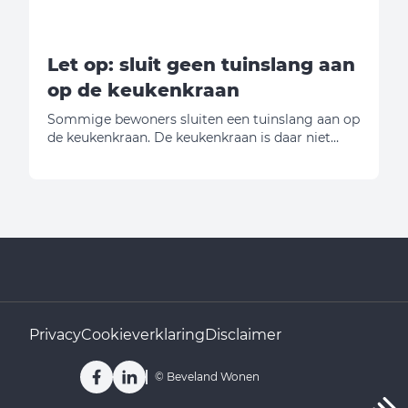
Let op: sluit geen tuinslang aan
op de keukenkraan
Sommige bewoners sluiten een tuinslang aan op
de keukenkraan. De keukenkraan is daar niet
voor gemaakt. Door het gewicht en het trekken
aan de slang kan de kraan afbreken. Breekt de
kraan af? Dan zijn de kosten voor de reparatie
voor de huurder.
Privacy
Cookieverklaring
Disclaimer
Facebook
LinkedIn
©
Beveland Wonen