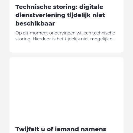
Technische storing: digitale
dienstverlening tijdelijk niet
beschikbaar
Op dit moment ondervinden wij een technische
storing. Hierdoor is het tijdelijk niet mogelijk om
via onze website reparatieverzoeken in te dienen
of gebruik te maken van andere digitale
diensten. Wij werken hard aan een oplossing en
doen ons best om de dienstverlening zo snel
mogelijk te herstellen. Onze excuses voor het
ongemak. Heeft u een spoedeisende reparatie?
Neem dan telefonisch contact met ons op.
Bedankt voor uw begrip. Beveland Wonen
Twijfelt u of iemand namens