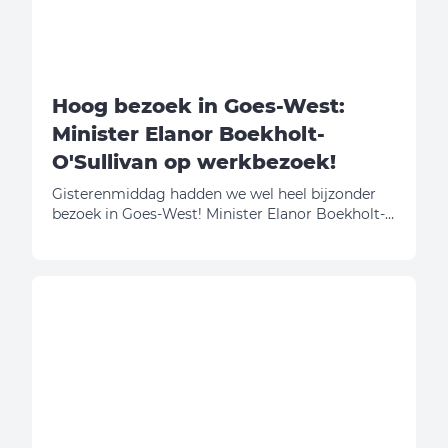
Hoog bezoek in Goes-West:
Minister Elanor Boekholt-
O'Sullivan op werkbezoek!
Gisterenmiddag hadden we wel heel bijzonder
bezoek in Goes-West! Minister Elanor Boekholt-
O'Sullivan (Volkshuisvesting en Ruimtelijke
Ordening) kwam met eigen ogen bekijken hoe
wij onze schouders onder de Zeeuwse
woningbouwopgave zetten. En eerlijk is eerlijk:
daar zijn we best een beetje trots op!