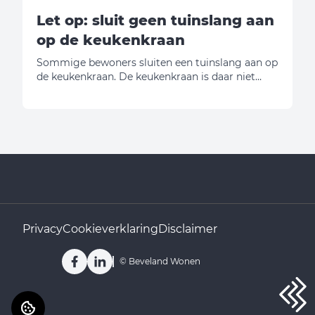
Let op: sluit geen tuinslang aan
op de keukenkraan
Sommige bewoners sluiten een tuinslang aan op
de keukenkraan. De keukenkraan is daar niet
voor gemaakt. Door het gewicht en het trekken
aan de slang kan de kraan afbreken. Breekt de
kraan af? Dan zijn de kosten voor de reparatie
voor de huurder.
Privacy
Cookieverklaring
Disclaimer
Facebook
LinkedIn
©
Beveland Wonen