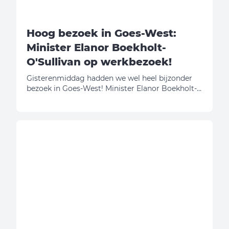
Hoog bezoek in Goes-West:
Minister Elanor Boekholt-
O'Sullivan op werkbezoek!
Gisterenmiddag hadden we wel heel bijzonder
bezoek in Goes-West! Minister Elanor Boekholt-
O'Sullivan (Volkshuisvesting en Ruimtelijke
Ordening) kwam met eigen ogen bekijken hoe
wij onze schouders onder de Zeeuwse
woningbouwopgave zetten. En eerlijk is eerlijk:
daar zijn we best een beetje trots op!