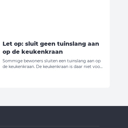
Let op: sluit geen tuinslang aan
op de keukenkraan
Sommige bewoners sluiten een tuinslang aan op
de keukenkraan. De keukenkraan is daar niet voor
gemaakt. Door het gewicht en het trekken aan de
slang kan de kraan afbreken. Breekt de kraan af?
Dan zijn de kosten voor de reparatie voor de
huurder.