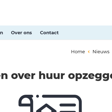
en
Over ons
Contact
Home
Nieuws
n over huur opzegg