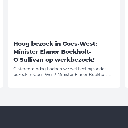
Hoog bezoek in Goes-West:
Minister Elanor Boekholt-
O'Sullivan op werkbezoek!
Gisterenmiddag hadden we wel heel bijzonder
bezoek in Goes-West! Minister Elanor Boekholt-
O'Sullivan (Volkshuisvesting en Ruimtelijke
Ordening) kwam met eigen ogen bekijken hoe wij
onze schouders onder de Zeeuwse
woningbouwopgave zetten. En eerlijk is eerlijk:
daar zijn we best een beetje trots op!