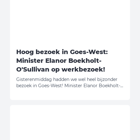
Hoog bezoek in Goes-West:
Minister Elanor Boekholt-
O'Sullivan op werkbezoek!
Gisterenmiddag hadden we wel heel bijzonder
bezoek in Goes-West! Minister Elanor Boekholt-
O'Sullivan (Volkshuisvesting en Ruimtelijke
Ordening) kwam met eigen ogen bekijken hoe
wij onze schouders onder de Zeeuwse
woningbouwopgave zetten. En eerlijk is eerlijk:
daar zijn we best een beetje trots op!