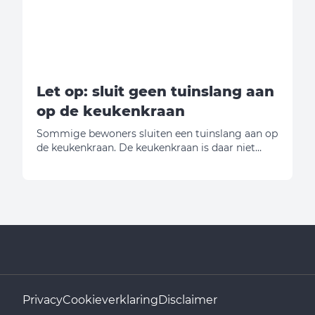
Let op: sluit geen tuinslang aan
op de keukenkraan
Sommige bewoners sluiten een tuinslang aan op
de keukenkraan. De keukenkraan is daar niet
voor gemaakt. Door het gewicht en het trekken
aan de slang kan de kraan afbreken. Breekt de
kraan af? Dan zijn de kosten voor de reparatie
voor de huurder.
Privacy
Cookieverklaring
Disclaimer