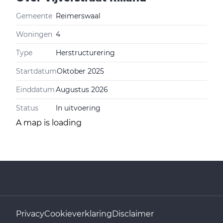
Gemeente
Reimerswaal
Woningen
4
Type
Herstructurering
Startdatum
Oktober 2025
Einddatum
Augustus 2026
Status
In uitvoering
A map is loading
Privacy
Cookieverklaring
Disclaimer