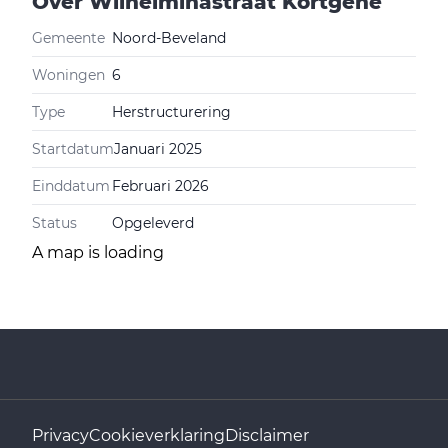
Over
Wilhelminastraat Kortgene
Gemeente
Noord-Beveland
Woningen
6
Type
Herstructurering
Startdatum
Januari 2025
Einddatum
Februari 2026
Status
Opgeleverd
A map is loading
Privacy
Cookieverklaring
Disclaimer