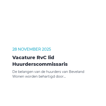
28 NOVEMBER 2025
Vacature RvC lid
Huurderscommissaris
De belangen van de huurders van Beveland
Wonen worden behartigd door
Huurdersvereniging De Bevelanden (HVDB). Het
bestuur van Beveland Wonen heeft periodiek
overleg met HVDB over vraagstukken die van
belang zijn voor huurders. HVDB heeft het recht
om twee leden van de raad van commissarissen
(RvC) bindend voor te dragen. Per 1 juli 2026