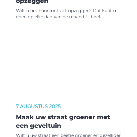
opzeggen
Wilt u het huurcontract opzeggen? Dat kunt u
doen op elke dag van de maand. U hoeft
hiervoor dus niet te wachten tot de 1e of 15e van
de maand. De opzegtermijn is minimaal één
maand. Bijvoorbeeld: we krijgen uw
huuropzegging binnen op de 4e van de maand,
dan is de einddatum van het contract op de 4e
van de volgende maand. Valt de einddatum van
het huurcontract in het weekend of op een
feestdag? Dan wordt deze datum verschoven
naar de eerstvolgende werkdag.
7 AUGUSTUS 2025
Maak uw straat groener met
een geveltuin
Wilt u uw straat een beetje groener en gezelliger