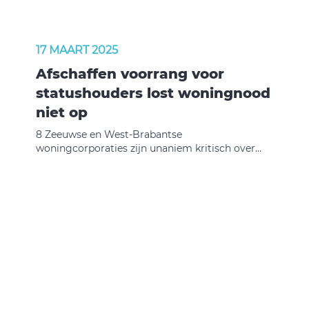
het om gaat.”
17 MAART 2025
Afschaffen voorrang voor
statushouders lost woningnood
niet op
8 Zeeuwse en West-Brabantse
woningcorporaties zijn unaniem kritisch over
het wetsvoorstel van Minister Mona Keijzer
waarmee ze huisvesting met voorrang voor
statushouders wil laten vervallen. Op basis van
dat voorstel mogen gemeenten statushouders
geen voorrang meer geven op een sociale
huurwoning. De corporaties vinden het voorstel
niet realistisch. Ze voorzien dat de voorgestelde
verandering grotere problemen creëert dan het
oplost.