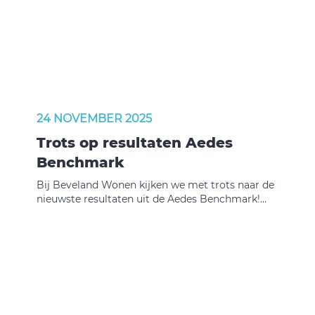
ontstaat er een vacature binnen de RvC waarbij
HVDB het recht heeft op een bindende
voordracht. HVDB en RvC zoeken daarom een
maatschappelijk betrokken
(huurders)commissaris met expertise op het
terrein van volkshuisvesting en kennis van lokaal
bestuur en de regio.
24 NOVEMBER 2025
Trots op resultaten Aedes
Benchmark
Bij Beveland Wonen kijken we met trots naar de
nieuwste resultaten uit de Aedes Benchmark!
Met sterke scores op huurdersoordeel (A) en
financiën (A) laten we zien dat we doen wat we
beloven: betrouwbare dienstverlening,
betrokkenheid en een gezonde organisatie.