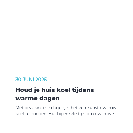
reparatie melden of uw contactgegevens
wijzigen – gewoon via de bekende formulieren
op onze site.
30 JUNI 2025
Houd je huis koel tijdens
warme dagen
Met deze warme dagen, is het een kunst uw huis
koel te houden. Hierbij enkele tips om uw huis zo
koel mogelijk te houden.