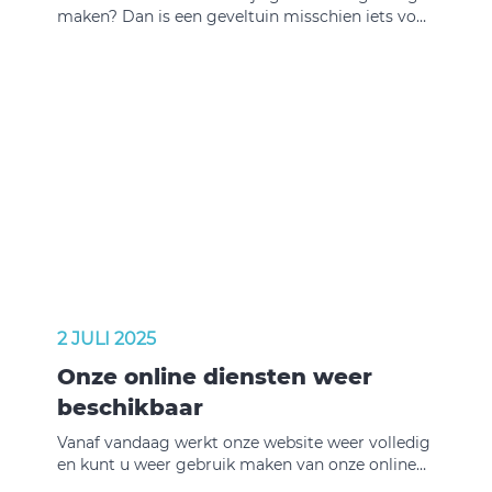
maken? Dan is een geveltuin misschien iets voor
u. Een paar tegels eruit, wat planten erin en u
maakt meteen een verschil in de straat. Zeker in
de zomer een mooie manier om uw straat
groener te maken.
2 JULI 2025
Onze online diensten weer
beschikbaar
Vanaf vandaag werkt onze website weer volledig
en kunt u weer gebruik maken van onze online
diensten. U kunt uw huur opzeggen, een