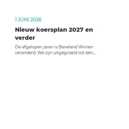
1 JUNI 2026
Nieuw koersplan 2027 en
verder
De afgelopen jaren is Beveland Wonen
veranderd. We zijn uitgegroeid tot een
professionele organisatie met duidelijke
processen, systemen, begrotingen, rapportages
en toezicht. Dat is logisch. De wereld om ons
heen is complexer geworden en onze
maatschappelijke verantwoordelijkheid is groter
dan ooit.