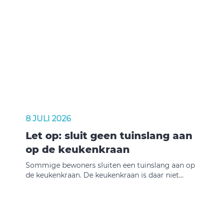
8 JULI 2026
Let op: sluit geen tuinslang aan
op de keukenkraan
Sommige bewoners sluiten een tuinslang aan op
de keukenkraan. De keukenkraan is daar niet
voor gemaakt. Door het gewicht en het trekken
aan de slang kan de kraan afbreken. Breekt de
kraan af? Dan zijn de kosten voor de reparatie
voor de huurder.