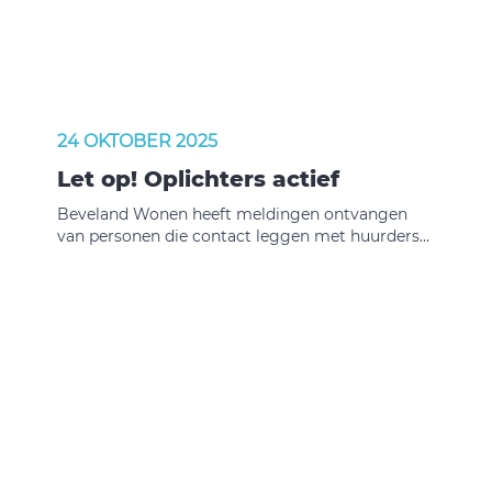
24 OKTOBER 2025
Let op! Oplichters actief
Beveland Wonen heeft meldingen ontvangen
van personen die contact leggen met huurders
en zich voordoen als iemand die namens
Beveland Wonen werkt. Zij zeggen bijvoorbeeld
dat ze de kastjes van de zonnepanelen moeten
controleren of dat zonnepanelen niet zouden
werken. We willen u waarschuwen dat dit
mogelijk oplichting is.