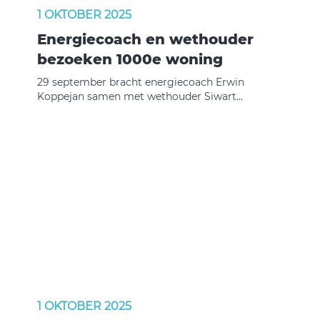
1 OKTOBER 2025
Energiecoach en wethouder
bezoeken 1000e woning
29 september bracht energiecoach Erwin
Koppejan samen met wethouder Siwart
Mackintosh voor het 1000e bezoek een woning in
Ovezande. Tijdens dit bezoek keken zij samen
met de bewoners hoe er energie bespaard kan
worden. Dit initiatief is een samenwerking van
de Bevelandse gemeenten ondersteund door
Beveland Wonen. Samen helpen we huurders en
woningeigenaren met praktisch advies en
maatregelen om energie te besparen.
1 OKTOBER 2025