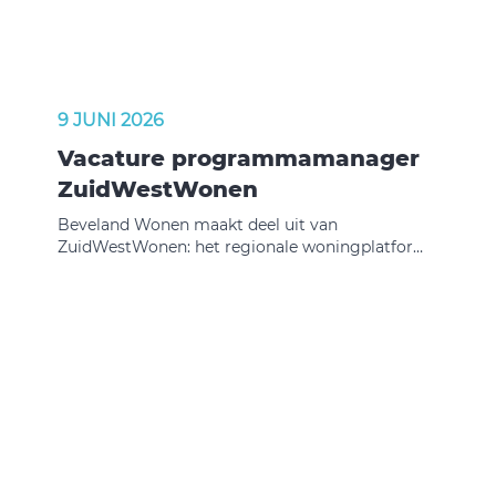
9 JUNI 2026
Vacature programmamanager
ZuidWestWonen
Beveland Wonen maakt deel uit van
ZuidWestWonen: het regionale woningplatform
voor Zeeland en West-Brabant. Op dit platform
vinden woningzoekenden op één plek het
actuele aanbod van huur- en koopwoningen van
meerdere woningcorporaties. Via
ZuidWestWonen bieden wij onze woningen aan.
Dit zorgt ervoor dat woningzoekenden
eenvoudig kunnen reageren op woningen, en dat
de verdeling van woningen in de regio eerlijk en
transparant verloopt.