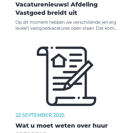
Vacaturenieuws! Afdeling
Vastgoed breidt uit
Op dit moment hebben we verschillende (en erg
leuke!) vastgoedvacatures open staan. Dat komt
door uitbreiding van onze afdeling Vastgoed.
Maak het verschil! Beveland Wonen ontstond in
2019 uit een fusie van twee corporaties en
groeide uit tot een middelgrote organisatie.
Waar we vroeger elk detail kenden, vraagt de
schaal en complexiteit van nu om heldere
informatie, duidelijke communicatie en strakke
processen. Daarom vernieuwen we onze afdeling
Vastgoed. We leggen de focus op projectmatig
werken, digitalisering, goede werkprocessen en
vastgoedsturing. Tegelijkertijd maken we bewust
ruimte voor omgevingsbewustzijn en
huurdersparticipatie.
22 SEPTEMBER 2025
Wat u moet weten over huur