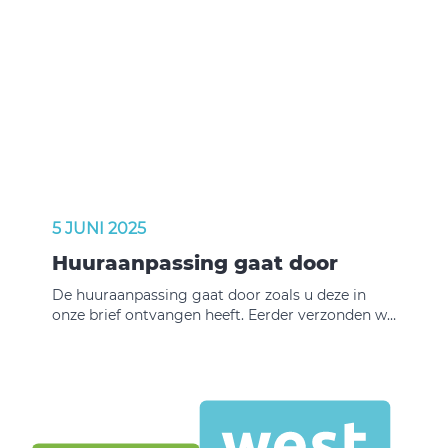
5 JUNI 2025
Huuraanpassing gaat door
De huuraanpassing gaat door zoals u deze in
onze brief ontvangen heeft. Eerder verzonden wij
u een e-mail en plaatsten wij een bericht op onze
website dat het Kabinet plannen had voor een
mogelijke huurbevriezing. Deze plannen voor
een huurbevriezing gaan definitief niet door. Dat
houdt in, dat we met ingang van 1 juli de huur
verhogen zoals we u in onze brief hebben