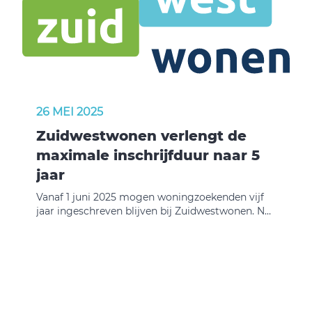
aangekondigd. Heeft u vragen over de
huuraanpassing, neem dan even contact met
ons op.
26 MEI 2025
Zuidwestwonen verlengt de
maximale inschrijfduur naar 5
jaar
Vanaf 1 juni 2025 mogen woningzoekenden vijf
jaar ingeschreven blijven bij Zuidwestwonen. Nu
is dat nog drie jaar. Waarom deze verandering?
De vraag naar huurwoningen is nu veel groter,
dan toen we jaren terug met Zuidwestwonen
startten. Sommige mensen worden
uitgeschreven, omdat ze de maximale
inschrijfduur van drie jaar bereiken. Helaas
hebben ze dan nog geen woning gevonden. Met