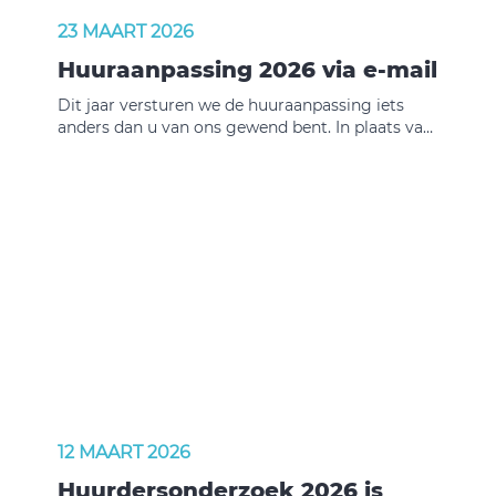
23 MAART 2026
Huuraanpassing 2026 via e-mail
Dit jaar versturen we de huuraanpassing iets
anders dan u van ons gewend bent. In plaats van
een brief krijgt u dit jaar een e-mail van ons met
de huuraanpassing. Dit doen we om kosten voor
het verzenden van brieven te besparen. Hiervoor
hebben we natuurlijk wel uw e-mailadres nodig.
We vragen u om uw e-mailadres en
telefoonnummer te controleren en zo nodig aan
te vullen. Dit kunt u doen via deze website of
telefonisch aan ons doorgeven via (0113) 231674.
Heeft u geen e-mailadres? Dan krijgt u de
huuraanpassing van ons per post thuis gestuurd.
Klik op onderstaande banner voor meer
informatie over de huuraanpassing 2026.
12 MAART 2026
Huurdersonderzoek 2026 is