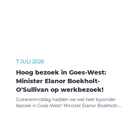
7 JULI 2026
Hoog bezoek in Goes-West:
Minister Elanor Boekholt-
O'Sullivan op werkbezoek!
Gisterenmiddag hadden we wel heel bijzonder
bezoek in Goes-West! Minister Elanor Boekholt-
O'Sullivan (Volkshuisvesting en Ruimtelijke
Ordening) kwam met eigen ogen bekijken hoe
wij onze schouders onder de Zeeuwse
woningbouwopgave zetten. En eerlijk is eerlijk:
daar zijn we best een beetje trots op!